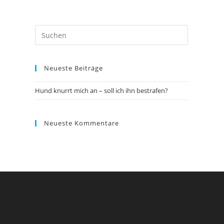
Press
Escape
to
Neueste Beiträge
close
the
Hund knurrt mich an – soll ich ihn bestrafen?
search
panel.
Neueste Kommentare